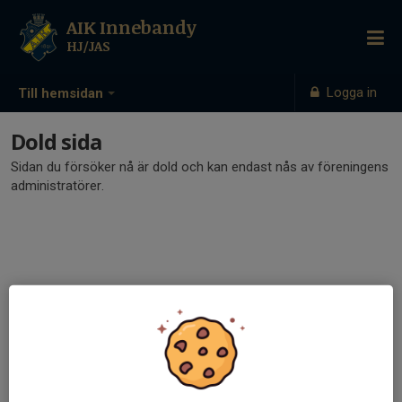
AIK Innebandy
HJ/JAS
Logga in
Till hemsidan
Dold sida
Sidan du försöker nå är dold och kan endast nås av föreningens
administratörer.