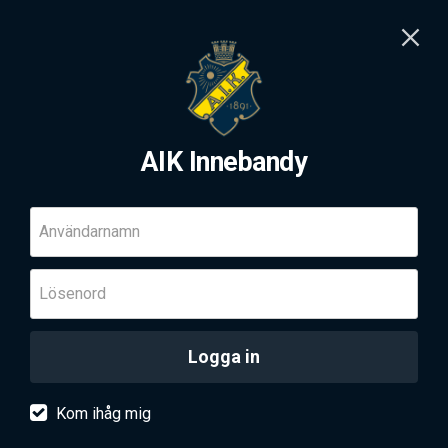
AIK Innebandy
Användarnamn
Lösenord
Logga in
Kom ihåg mig