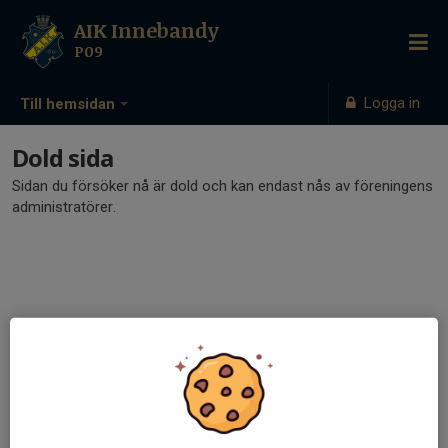
AIK Innebandy
P09
Logga in
Till hemsidan
Dold sida
Sidan du försöker nå är dold och kan endast nås av föreningens
administratörer.