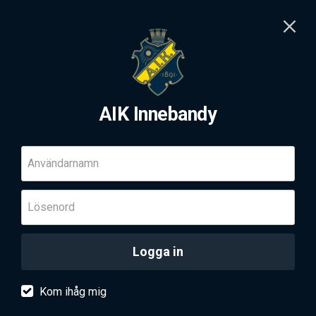
AIK Innebandy
Användarnamn
Lösenord
Logga in
Kom ihåg mig