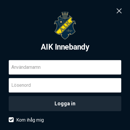
AIK Innebandy
Användarnamn
Lösenord
Logga in
Kom ihåg mig