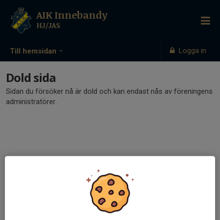
AIK Innebandy
HJ/JAS
Logga in
Till hemsidan
Dold sida
Sidan du försöker nå är dold och kan endast nås av föreningens
administratörer.