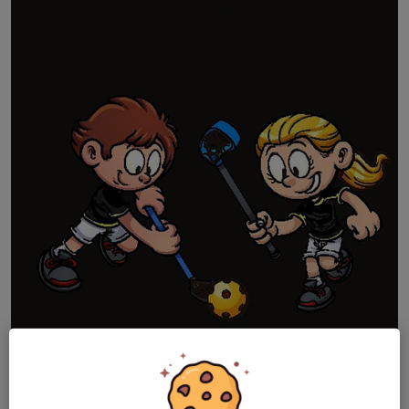
I höst startar vi upp vår nya Innebandyskola och vi ser fram