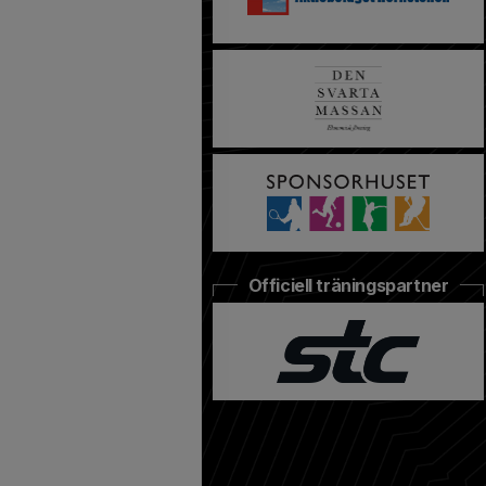
Officiell träningspartner