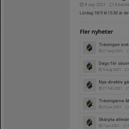
8 sep 2021
0 komm
Lördag 18/9 kl.15:30 är de
Fler nyheter
Träningen inst
27 aug 2021
Dags för säson
9 aug 2021
Nya direktiv 
27 feb 2021
Träningarna åt
23 jan 2021
Skärpta allmä
7 jan 2021