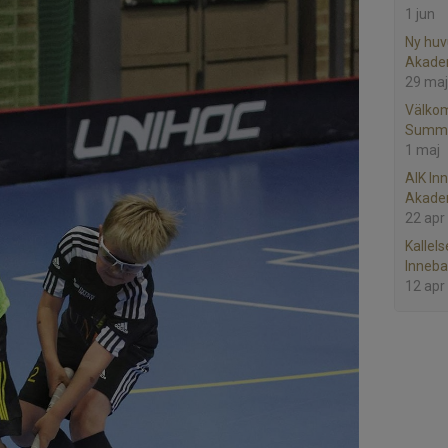
1 jun
Ny huv
Akade
29 maj
Välkom
Summe
1 maj
AIK In
Akade
22 apr
Kallels
Inneba
12 apr