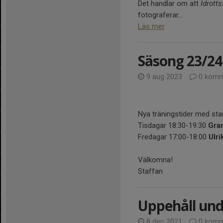
Det handlar om att
Idrott
fotograferar...
Läs mer
Säsong 23/24
9 aug 2023
0 komm
Nya träningstider med star
Tisdagar 18:30-19:30
Gra
Fredagar 17:00-18:00
Ulri
Välkomna!
Staffan
Uppehåll unde
8 dec 2021
0 komm