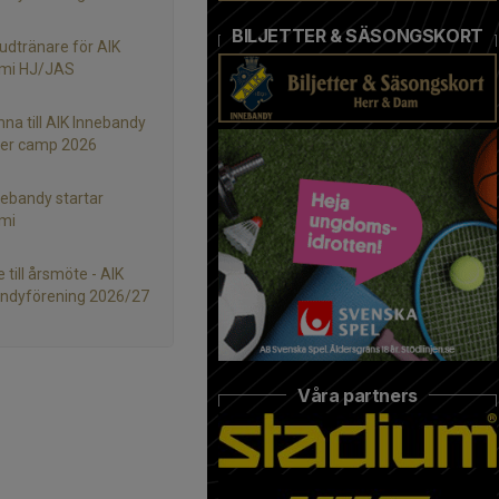
BILJETTER & SÄSONGSKORT
udtränare för AIK
mi HJ/JAS
na till AIK Innebandy
r camp 2026
nebandy startar
mi
e till årsmöte - AIK
ndyförening 2026/27
Våra partners