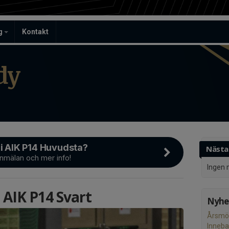
ag
Kontakt
dy
 i AIK P14 Huvudsta?
Nästa
anmälan och mer info!
Ingen 
 AIK P14 Svart
Nyhet
Årsmö
Inneba