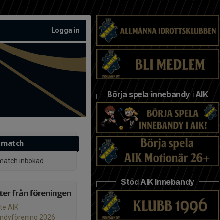
Logga in
Börja spela innebandy i AIK
 match
match inbokad
Stöd AIK Innebandy
er från föreningen
te AIK
ndyförening 2026