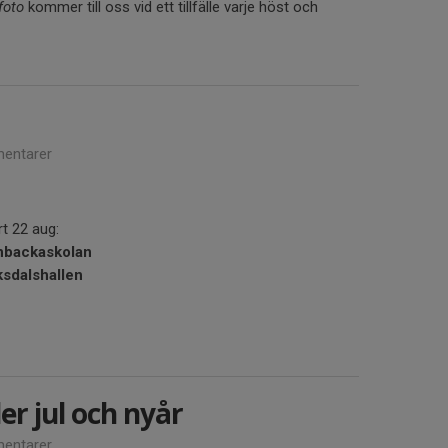
sfoto
kommer till oss vid ett tillfälle varje höst och
entarer
t 22 aug:
nbackaskolan
ksdalshallen
r jul och nyår
entarer