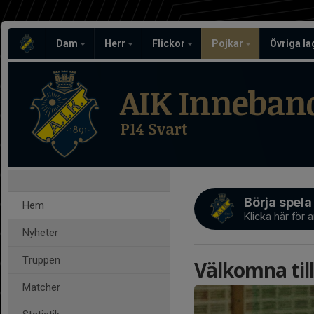
Dam
Herr
Flickor
Pojkar
Övriga l
AIK Inneban
P14 Svart
Börja spela
Hem
Klicka här för 
Nyheter
Truppen
Välkomna till
Matcher