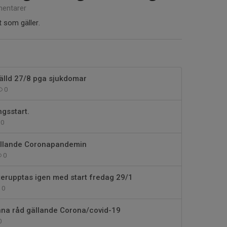
entarer
t som gäller.
älld 27/8 pga sjukdomar
0
gsstart.
0
gällande Coronapandemin
0
erupptas igen med start fredag 29/1
0
nna råd gällande Corona/covid-19
0