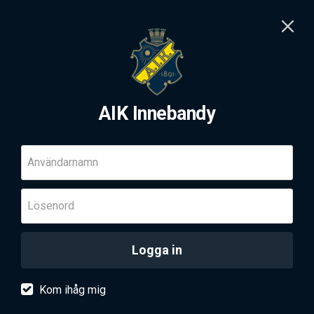
AIK Innebandy
Användarnamn
Lösenord
Logga in
Kom ihåg mig