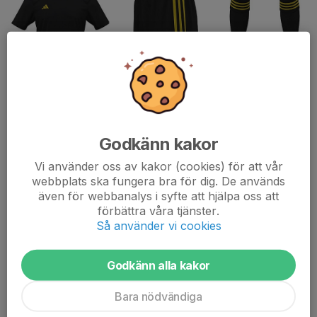
Klädsel som gäller när vi spelar match
När vi spelar match ska spelarna vara klädd i matchtröja, shorts
Godkänn kakor
och strumpor. Det är viktigt att spelarna har rätt strumpor på sig
så att vi ser enhetliga ut.
Vi använder oss av kakor (cookies) för att vår
De shorts och stumpor...
webbplats ska fungera bra för dig. De används
Läs mer
även för webbanalys i syfte att hjälpa oss att
förbättra våra tjänster.
Så använder vi cookies
Försäljning av Julkalendrar och
Sverigelotter
Godkänn alla kakor
20 sep 2025
0 kommentarer
Bara nödvändiga
Hej alla,
Vi inleder hösten med försäljningen av Julkalendrar och