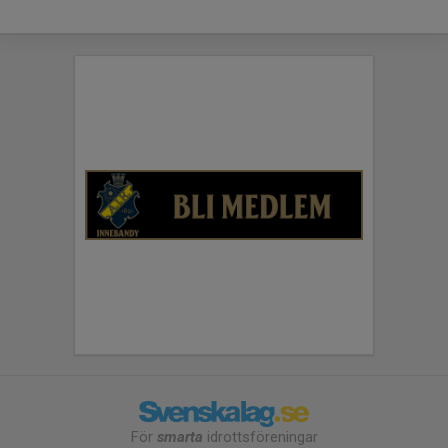
För
smarta
idrottsföreningar