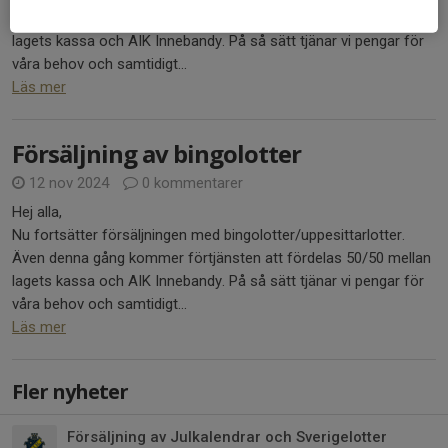
Sverigelotter! Förtjänsten kommer att fördelas 70/30 mellan
lagets kassa och AIK Innebandy. På så sätt tjänar vi pengar för
våra behov och samtidigt...
Läs mer
Försäljning av bingolotter
12 nov 2024
0 kommentarer
Hej alla,
Nu fortsätter försäljningen med bingolotter/uppesittarlotter.
Även denna gång kommer förtjänsten att fördelas 50/50 mellan
lagets kassa och AIK Innebandy. På så sätt tjänar vi pengar för
våra behov och samtidigt...
Läs mer
Fler nyheter
Försäljning av Julkalendrar och Sverigelotter