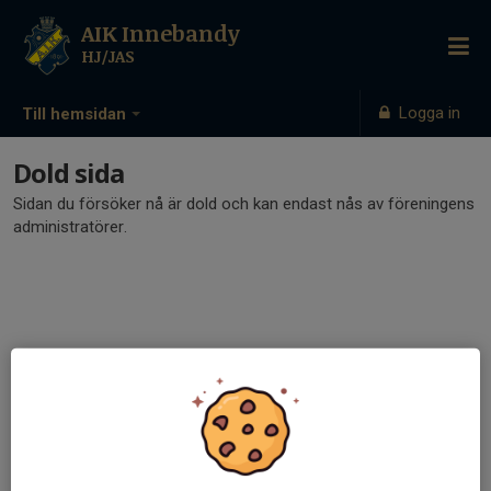
AIK Innebandy
HJ/JAS
Logga in
Till hemsidan
Dold sida
Sidan du försöker nå är dold och kan endast nås av föreningens
administratörer.