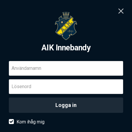
AIK Innebandy
Användarnamn
Lösenord
Logga in
Kom ihåg mig