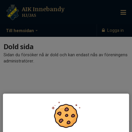
AIK Innebandy
HJ/JAS
Logga in
Till hemsidan
Dold sida
Sidan du försöker nå är dold och kan endast nås av föreningens
administratörer.