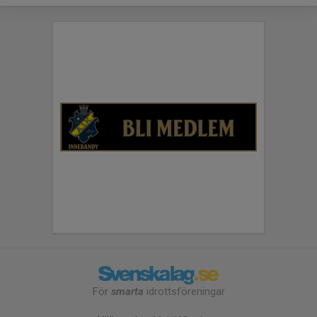
För
smarta
idrottsföreningar