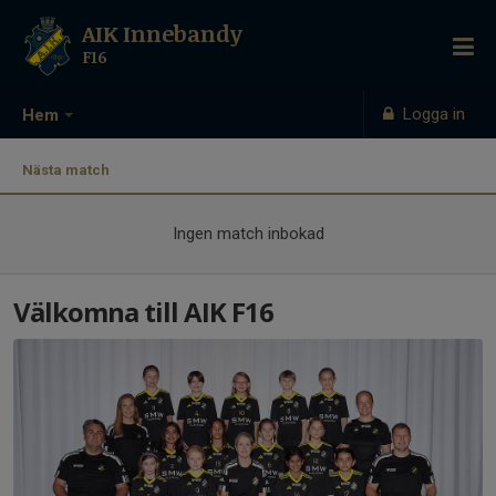
AIK Innebandy
F16
Logga in
Hem
Nästa match
Ingen match inbokad
Välkomna till AIK F16