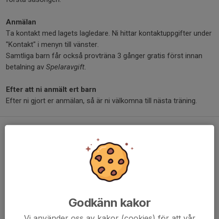
Anmälan
Ta kontakt med lagets lagledare. Ni hittar kontaktuppgifter under
"Kontakt" i menyn till vänster.
Samtliga barn får också provträna 3 gånger gratis först innan
betalning av
Spelaravgift.
Efter att ni anmält ert barn
Efter ni gjort er anmälan, så är ni välkomna till nästa träning.
Avslutningscup för AIK Innebandy
17 mar 2023
0 kommentarer
Hej alla,
Söndag 21 maj kommer klubben att anordna en avslutningscup
för samtliga lag som inte spelar seriespel (P/F 14 - P/F 16).
Godkänn kakor
Avslutningen äger rum enligt nedan:
Vi använder oss av kakor (cookies) för att vår