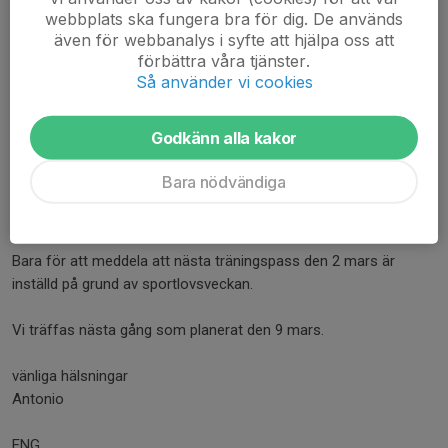
webbplats ska fungera bra för dig. De används
Datum:
Söndag 21 maj 2023
även för webbanalys i syfte att hjälpa oss att
Arrangör:
AIK Innebandy
förbättra våra tjänster.
Hal...
Så använder vi cookies
Läs mer
Godkänn alla kakor
Träningspasset den 2 mars inställt
Bara nödvändiga
23 feb 2023
0 kommentarer
Hallå,
Bara för att meddela att nästa träningspass den 2 mars är
inställd på grund av sportlovsveckan.
Vi träffas nästa gång som planerat den 9 mars.
vänliga hälsningar
Antonio
ENG.