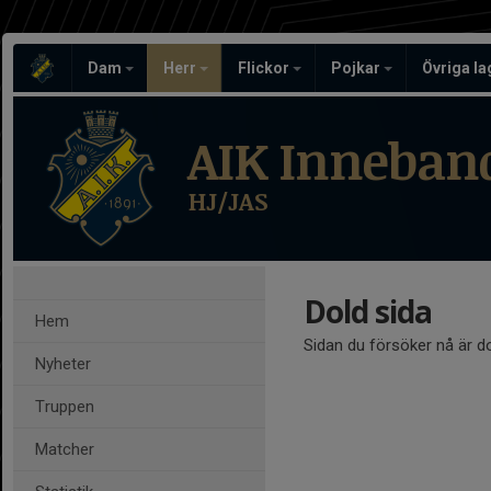
Dam
Herr
Flickor
Pojkar
Övriga l
AIK Inneban
HJ/JAS
Dold sida
Hem
Sidan du försöker nå är d
Nyheter
Truppen
Matcher