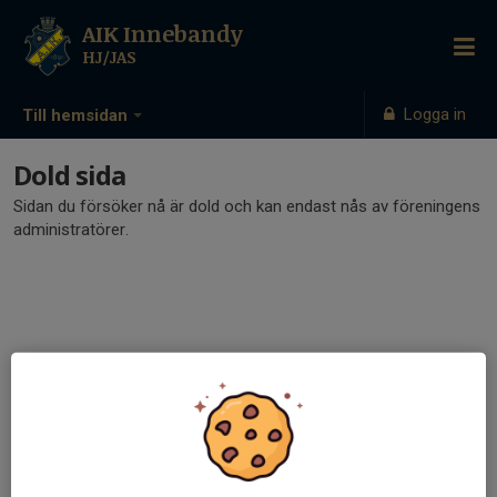
AIK Innebandy
HJ/JAS
Logga in
Till hemsidan
Dold sida
Sidan du försöker nå är dold och kan endast nås av föreningens
administratörer.