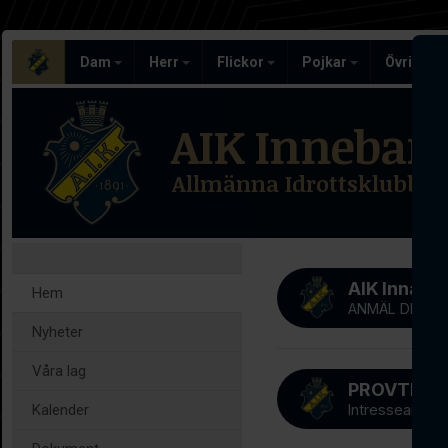
Dam
Herr
Flickor
Pojkar
Övriga l
AIK Inneban
Allmänna Idrottsklubben
AIK Innab
Hem
ANMÄL DIG NU
Nyheter
Våra lag
Kalender
Intresseanmäl