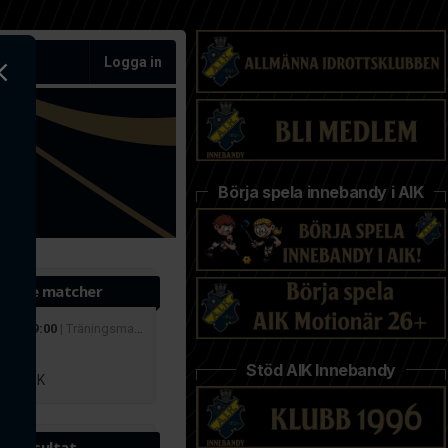
Logga in
Börja spela innebandy i AIK
ande matcher
 aug 19:00
| Träningsmatcher
r
Stöd AIK Innebandy
lby IBK
te resultat