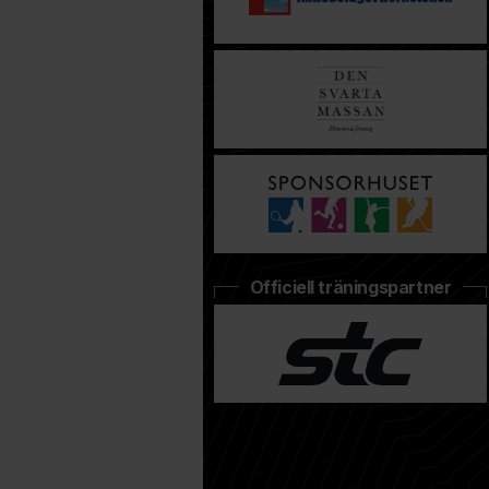
Officiell träningspartner