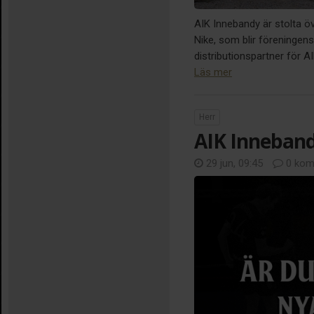
AIK Innebandy är stolta ö
Nike, som blir föreningens 
distributionspartner för 
Läs mer
Herr
AIK Inneband
29 jun, 09:45
0 kom