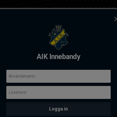
ag
Kontakt
dy
AIK Innebandy
andy Summer camp 2026
Komm
Användarnamn
Fre 14
Lösenord
Her
Skä
PROVTRÄNING - AIK AKADEMI I SOLNAHALLEN
an
Logga in
Senas