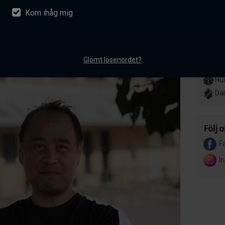
Kom ihåg mig
nsson ansluter till AIK
Lör 14
Her
akademiverksamhet
Hov
entarer
Glömt lösenordet?
Ons 8 
Hud
Da
Följ o
F
I