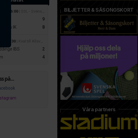
BILJETTER & SÄSONGSKORT
 mar 16:00
| SSL - Svenska Superligan Herrar
r
9
slätts IK
8
apr 19:30
| Kval till Allsvenskan Dam – Playoff 2
dinge IBS
2
m
4
ss på...
acebook
nstagram
Våra partners