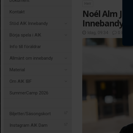
Dokument
Herr
Noél Alm Joha
Kontakt
Innebandys 
Stöd AIK Innebandy
Idag, 09:34
0 komm
Börja spela i AIK
Info till föräldrar
Allmänt om innebandy
Material
Om AIK IBF
SummerCamp 2026
Biljetter/Säsongskort
Instagram AIK Dam