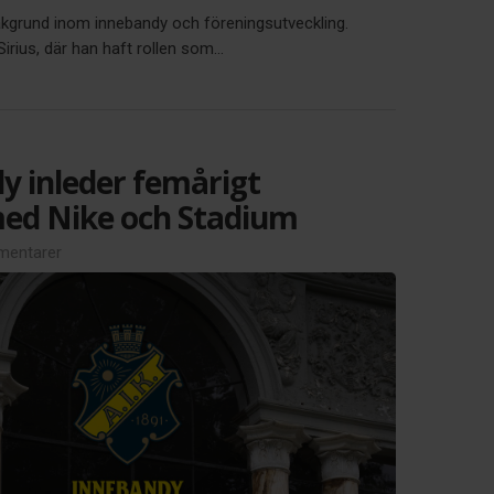
akgrund inom innebandy och föreningsutveckling.
ius, där han haft rollen som...
y inleder femårigt
ed Nike och Stadium
entarer