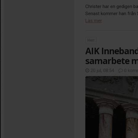
Christer har en gedigen b
Senast kommer han från Sir
Läs mer
Herr
AIK Inneband
samarbete m
20 jul, 08:54
0 komm