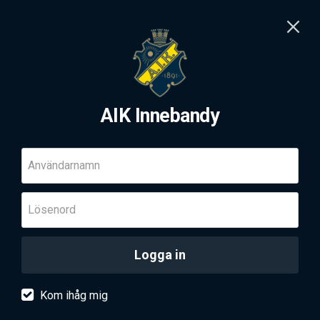
AIK Innebandy
Användarnamn
Lösenord
Logga in
Kom ihåg mig