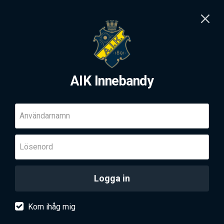
AIK Innebandy
Användarnamn
Lösenord
Logga in
Kom ihåg mig