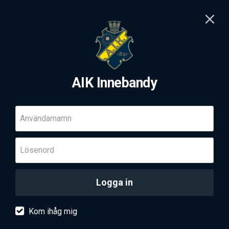
AIK Innebandy
Användarnamn
Lösenord
Logga in
Kom ihåg mig