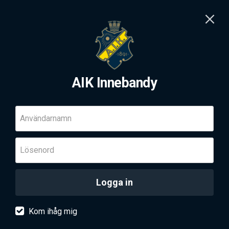
AIK Innebandy
Användarnamn
Lösenord
Logga in
Kom ihåg mig