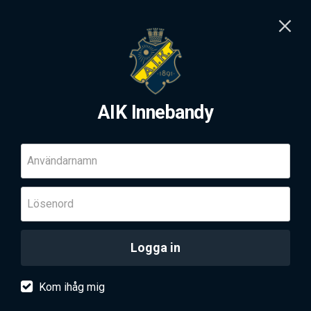
AIK Innebandy
Användarnamn
Lösenord
Logga in
Kom ihåg mig