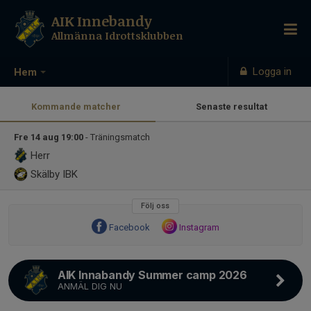
AIK Innebandy
Allmänna Idrottsklubben
Logga in
Hem
Kommande matcher
Senaste resultat
Fre 14 aug 19:00
- Träningsmatch
Herr
Skälby IBK
Följ oss
Facebook
Instagram
AIK Innabandy Summer camp 2026
ANMÄL DIG NU