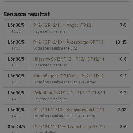
Senaste resultat
Lör 30/5
P12/13 P12/11
–
Ängby IF P12
7-5
16:30
Hägerneholmshallen
Lör 30/5
P12/13 P12/13
–
Åkersberga IBF P13
10-15
16:00
Österåkers Multiarena SC2
Lör 30/5
Hässelby SK IBK P12
–
P12/13 P12/11
10-8
15:30
Hägerneholmshallen
Lör 30/5
Kungsängens IF P13 Vit
–
P12/13 P12/13
9-3
15:30
Österåkers Multiarena Plan 1 - Ljusterö
Lör 30/5
Vallentuna IBK P12 C
–
P12/13 P12/11
9-3
14:30
Hägerneholmshallen
Lör 30/5
P12/13 P12/13
–
Kungsängens IF P13
2-13
14:30
Österåkers Multiarena Plan 1 - Ljusterö
Sön 24/5
P12/13 P12/11
–
Jakobsbergs IBF P12
8-6
14:00
Grimstahallen