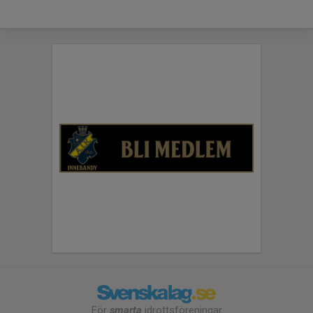
För
smarta
idrottsföreningar