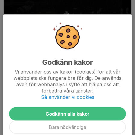
Godkänn kakor
Vi använder oss av kakor (cookies) för att vår
AIK Innebandy är en förening på väg. Vi bygger något som är
webbplats ska fungera bra för dig. De används
större än resultat på plan — en klubb för alla, med rötterna i
även för webbanalys i syfte att hjälpa oss att
AIK:s stolta tradition och blicken fast riktad mot framtiden. Vår
förbättra våra tjänster.
vision är enkel men kraftfull:
Så använder vi cookies
b...
Läs mer
Godkänn alla kakor
Årsmöte AIK Innebandyförening 2026
Bara nödvändiga
1 jun, 20:09
0 kommentarer