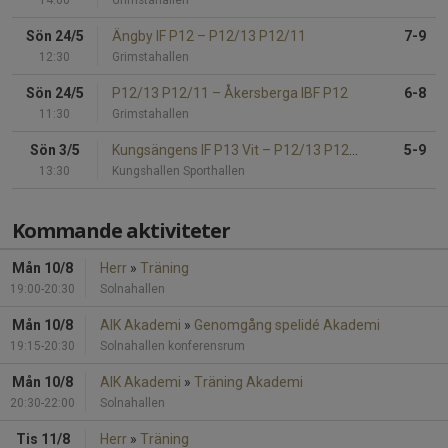
Sön 24/5
Ängby IF P12
–
P12/13 P12/11
7-9
12:30
Grimstahallen
Sön 24/5
P12/13 P12/11
–
Åkersberga IBF P12
6-8
11:30
Grimstahallen
Sön 3/5
Kungsängens IF P13 Vit
–
P12/13 P12/13
5-9
13:30
Kungshallen Sporthallen
Kommande aktiviteter
Mån 10/8
Herr
»
Träning
19:00-20:30
Solnahallen
Mån 10/8
AIK Akademi
»
Genomgång spelidé Akademi
19:15-20:30
Solnahallen konferensrum
Mån 10/8
AIK Akademi
»
Träning Akademi
20:30-22:00
Solnahallen
Tis 11/8
Herr
»
Träning