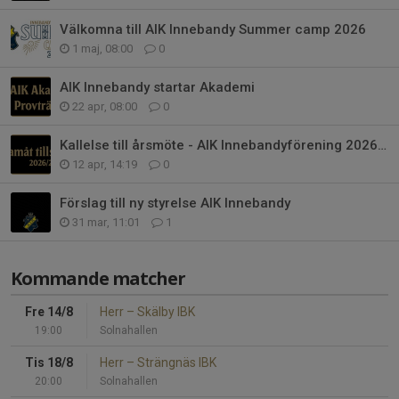
Välkomna till AIK Innebandy Summer camp 2026
1 maj, 08:00
0
AIK Innebandy startar Akademi
22 apr, 08:00
0
Kallelse till årsmöte - AIK Innebandyförening 2026/27
12 apr, 14:19
0
Förslag till ny styrelse AIK Innebandy
31 mar, 11:01
1
Kommande matcher
Fre 14/8
Herr
–
Skälby IBK
19:00
Solnahallen
Tis 18/8
Herr
–
Strängnäs IBK
20:00
Solnahallen