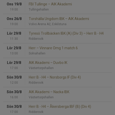
Ons 19/8
FBI Tullinge
–
AIK Akademi
19:00
Tullingehallen
Ons 26/8
Torshälla Ungdom IBK
–
AIK Akademi
19:00
Volvo Arena A2, Eskilstuna
Lör 29/8
Tyresö Trollbäcken IBK (A) (Div 3)
–
Herr B - H4
11:30
Riddersvik
Lör 29/8
Herr
–
Vinnare Omg 1 match 6
13:00
Solnahallen
Lör 29/8
AIK Akademi
–
Duvbo IK
17:00
Västertorpshallen
Sön 30/8
Herr B - H4
–
Norsborgs IF (Div 4)
12:00
Riddersvik
Sön 30/8
AIK Akademi
–
Nacka IBK
16:00
Västertorpshallen
Sön 30/8
Herr B - H4
–
Åkersberga IBF (B) (Div 4)
17:00
Riddersvik