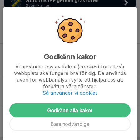
Stöd AIK IBF genom gräsroten
Svenska spel
Swisha valfritt belopp!
Swish: 123 265 68 41
Godkänn kakor
Beställ Bingolotter elektroniskt
Stöd AIK Innebandy direkt!
Vi använder oss av kakor (cookies) för att vår
webbplats ska fungera bra för dig. De används
även för webbanalys i syfte att hjälpa oss att
förbättra våra tjänster.
Sponsorhuset
Så använder vi cookies
Handla och stötta AIK Innebandy!
Godkänn alla kakor
Bara nödvändiga