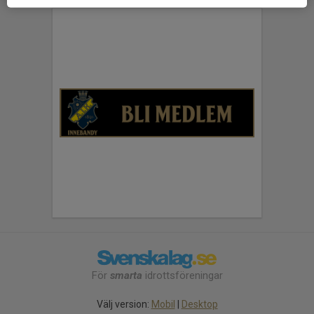
För
smarta
idrottsföreningar
Välj version:
Mobil
|
Desktop