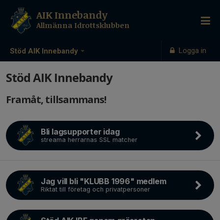
AIK Innebandy
Allmänna Idrottsklubben
Logga in
Stöd AIK Innebandy
Stöd AIK Innebandy
Framåt, tillsammans!
Bli lagsupporter idag
streama herrarnas SSL matcher
Jag vill bli "KLUBB 1996" medlem
Riktat till företag och privatpersoner