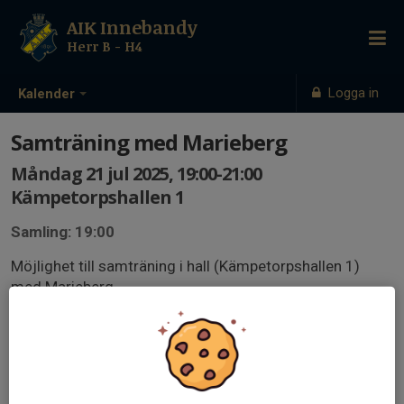
AIK Innebandy
Herr B - H4
Logga in
Kalender
Samträning med Marieberg
Måndag 21 jul 2025, 19:00-21:00
Kämpetorpshallen 1
Samling: 19:00
Möjlighet till samträning i hall (Kämpetorpshallen 1)
med Marieberg.