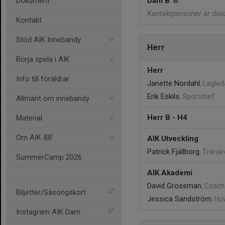
Dokument
Dam B
Kontaktpersoner är dol
Kontakt
Stöd AIK Innebandy
Herr
Börja spela i AIK
Herr
Info till föräldrar
Janette Nordahl
, Lagle
Erik Eskils
, Sportchef
Allmänt om innebandy
Herr B - H4
Material
Om AIK IBF
AIK Utveckling
Patrick Fjällborg
, Tränar
SummerCamp 2026
AIK Akademi
David Grossman
, Coach
Biljetter/Säsongskort
Jessica Sandström
, Hu
Instagram AIK Dam