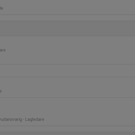
da
dare
e
vudansvarig - Lagledare