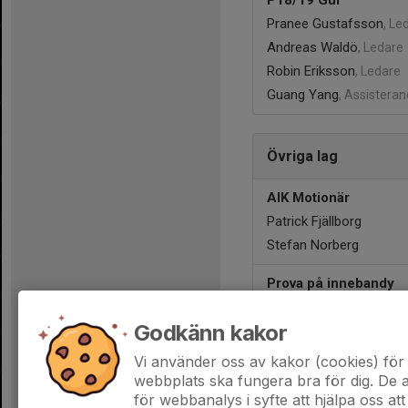
P18/19 Gul
Pranee Gustafsson
, Le
Andreas Waldö
, Ledare
Robin Eriksson
, Ledare
Guang Yang
, Assistera
Övriga lag
AIK Motionär
Patrick Fjällborg
Stefan Norberg
Prova på innebandy
Kontaktperson saknas
Godkänn kakor
AIK Motionär DAM
Vi använder oss av kakor (cookies) för 
Kontaktperson saknas
webbplats ska fungera bra för dig. De
för webbanalys i syfte att hjälpa oss att