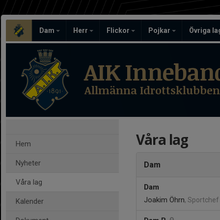
Dam
Herr
Flickor
Pojkar
Övriga l
AIK Inneban
Allmänna Idrottsklubben
Våra lag
Hem
Nyheter
Dam
Våra lag
Dam
Joakim Öhrn
, Sportche
Kalender