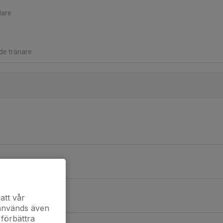
dare
nde tränare
att vår
 används även
 förbättra