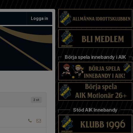
Logga in
Börja spela innebandy i AIK
2 st
Stöd AIK Innebandy