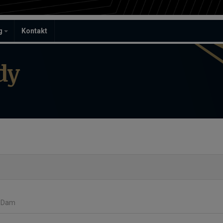
ag
Kontakt
dy
f Dam