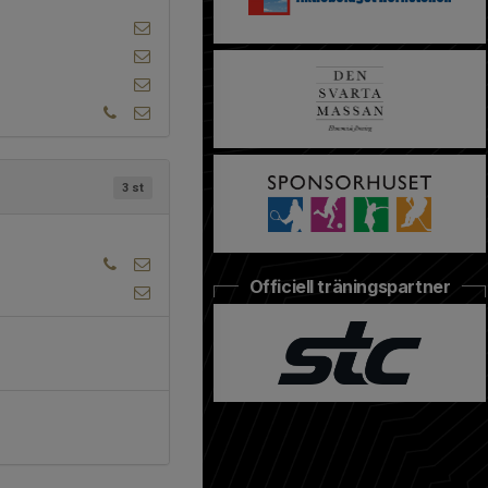
3 st
Officiell träningspartner