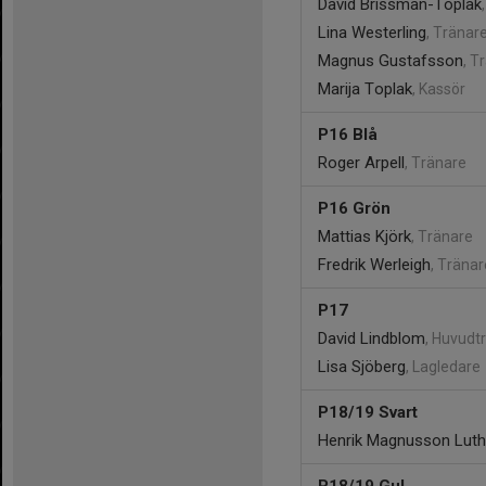
David Brissman-Toplak
Lina Westerling
, Tränar
Magnus Gustafsson
, T
Marija Toplak
, Kassör
P16 Blå
Roger Arpell
, Tränare
P16 Grön
Mattias Kjörk
, Tränare
Fredrik Werleigh
, Träna
P17
David Lindblom
, Huvudt
Lisa Sjöberg
, Lagledare
P18/19 Svart
Henrik Magnusson Luth