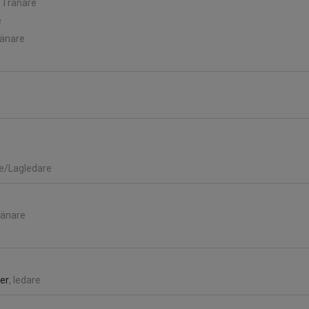
, Tränare
e
ränare
re/Lagledare
ränare
er
, ledare