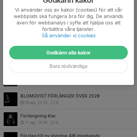
Godkänn kakor
20 jul, 08:54
0
Vi använder oss av kakor (cookies) för att vår
webbplats ska fungera bra för dig. De används
AIK Innebandy söker Klubbchef
även för webbanalys i syfte att hjälpa oss att
29 jun, 09:45
0
förbättra våra tjänster.
Så använder vi cookies
Wiggo Andersson till AIK! 🖤💛
12 maj, 21:38
0
Godkänn alla kakor
Varmt välkommen till AIK, Simon Berg! 🖤💛
11 maj, 08:05
0
Bara nödvändiga
FRAMTIDSLÖFTET ERIC GREN KLAR FÖR AIK
1 maj, 18:16
0
BLOMQVIST FÖRLÄNGER ÖVER 2028
29 apr, 21:10
0
Förlängning klar
11 apr, 13:18
0
Förslag till ny styrelse AIK Innebandy