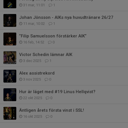
31 mar, 11:01
1
Johan Jönsson - AIKs nya huvudtränare 26/27
11 mar, 10:02
1
”Filip Samuelsson förstärker AIK”
16 feb, 14:52
0
Victor Schedin lämnar AIK
3 dec 2025
1
Alex assistrekord
3 nov 2025
0
Hur är läget med #19 Linus Hellqvist?
22 okt 2025
0
Äntligen årets första vinst i SSL!
16 okt 2025
0