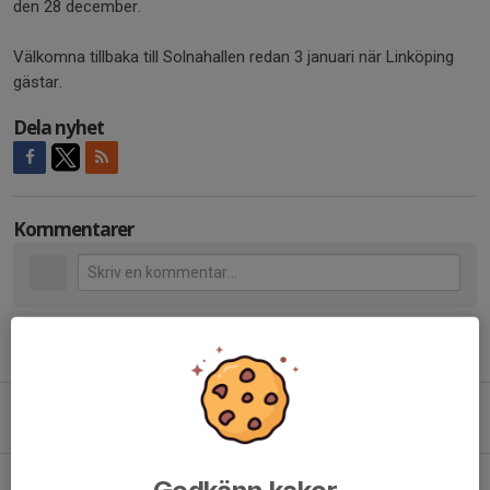
den 28 december.
Välkomna tillbaka till Solnahallen redan 3 januari när Linköping
gästar.
Dela nyhet
Kommentarer
Tidigare nyheter
Christer Olsson blir ny klubbchef i AIK Innebandy
4 aug, 22:56
0
AIK Innebandy inleder femårigt samarbete med Nike och Stadium