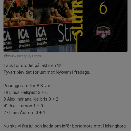
📷 www.jojjesplejs.com
Tack för stödet på läktaren 💛.
Tyvärr blev det förlust mot Nykvarn i fredags.
Poänggörare för AIK var
19 Linus Hellqvist 2 + 0
8 Alex Indriana Kjellbris 0 + 2
41 Axel Larson 1 + 0
27 Liam Åström 0 + 1
Nu ska vi fira jul och ladda om inför bortamöte mot Helsingborg