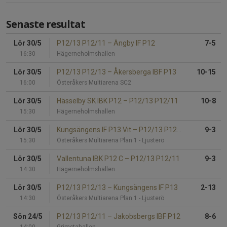
Senaste resultat
Lör 30/5
P12/13 P12/11
–
Ängby IF P12
7-5
16:30
Hägerneholmshallen
Lör 30/5
P12/13 P12/13
–
Åkersberga IBF P13
10-15
16:00
Österåkers Multiarena SC2
Lör 30/5
Hässelby SK IBK P12
–
P12/13 P12/11
10-8
15:30
Hägerneholmshallen
Lör 30/5
Kungsängens IF P13 Vit
–
P12/13 P12/13
9-3
15:30
Österåkers Multiarena Plan 1 - Ljusterö
Lör 30/5
Vallentuna IBK P12 C
–
P12/13 P12/11
9-3
14:30
Hägerneholmshallen
Lör 30/5
P12/13 P12/13
–
Kungsängens IF P13
2-13
14:30
Österåkers Multiarena Plan 1 - Ljusterö
Sön 24/5
P12/13 P12/11
–
Jakobsbergs IBF P12
8-6
14:00
Grimstahallen