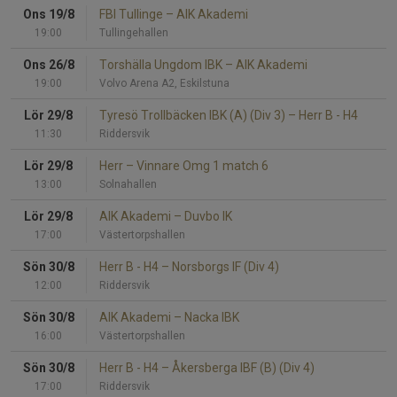
Ons 19/8
FBI Tullinge
–
AIK Akademi
19:00
Tullingehallen
Ons 26/8
Torshälla Ungdom IBK
–
AIK Akademi
19:00
Volvo Arena A2, Eskilstuna
Lör 29/8
Tyresö Trollbäcken IBK (A) (Div 3)
–
Herr B - H4
11:30
Riddersvik
Lör 29/8
Herr
–
Vinnare Omg 1 match 6
13:00
Solnahallen
Lör 29/8
AIK Akademi
–
Duvbo IK
17:00
Västertorpshallen
Sön 30/8
Herr B - H4
–
Norsborgs IF (Div 4)
12:00
Riddersvik
Sön 30/8
AIK Akademi
–
Nacka IBK
16:00
Västertorpshallen
Sön 30/8
Herr B - H4
–
Åkersberga IBF (B) (Div 4)
17:00
Riddersvik