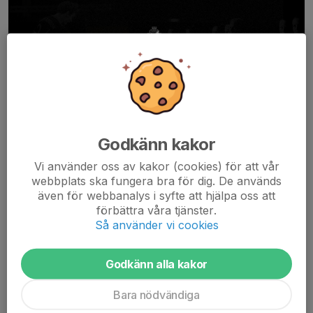
Godkänn kakor
Vi använder oss av kakor (cookies) för att vår
AIK Innebandy är en förening på väg. Vi bygger något som är
webbplats ska fungera bra för dig. De används
större än resultat på plan — en klubb för alla, med rötterna i
även för webbanalys i syfte att hjälpa oss att
AIK:s stolta tradition och blicken fast riktad mot framtiden. Vår
förbättra våra tjänster.
vision är enkel men kraftfull:
Så använder vi cookies
b...
Läs mer
Godkänn alla kakor
Årsmöte AIK Innebandyförening 2026
Bara nödvändiga
1 jun, 20:09
0 kommentarer