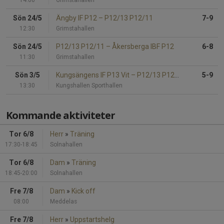
Sön 24/5
Ängby IF P12
–
P12/13 P12/11
7-9
12:30
Grimstahallen
Sön 24/5
P12/13 P12/11
–
Åkersberga IBF P12
6-8
11:30
Grimstahallen
Sön 3/5
Kungsängens IF P13 Vit
–
P12/13 P12/13
5-9
13:30
Kungshallen Sporthallen
Kommande aktiviteter
Tor 6/8
Herr
»
Träning
17:30-18:45
Solnahallen
Tor 6/8
Dam
»
Träning
18:45-20:00
Solnahallen
Fre 7/8
Dam
»
Kick off
08:00
Meddelas
Fre 7/8
Herr
»
Uppstartshelg