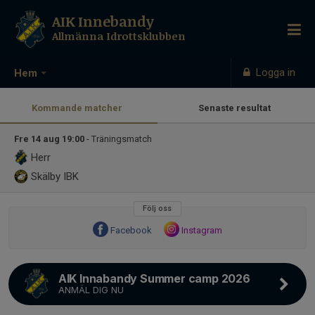
AIK Innebandy
Allmänna Idrottsklubben
Logga in
Hem
Kommande matcher
Senaste resultat
Fre 14 aug 19:00
- Träningsmatch
Herr
Skälby IBK
Följ oss
Facebook
Instagram
AIK Innabandy Summer camp 2026
ANMÄL DIG NU