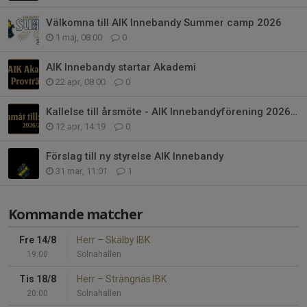
Välkomna till AIK Innebandy Summer camp 2026
1 maj, 08:00
0
AIK Innebandy startar Akademi
22 apr, 08:00
0
Kallelse till årsmöte - AIK Innebandyförening 2026/27
12 apr, 14:19
0
Förslag till ny styrelse AIK Innebandy
31 mar, 11:01
1
Kommande matcher
Fre 14/8
Herr
–
Skälby IBK
19:00
Solnahallen
Tis 18/8
Herr
–
Strängnäs IBK
20:00
Solnahallen