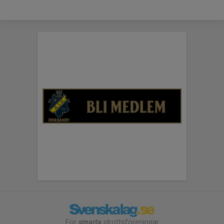
För
smarta
idrottsföreningar