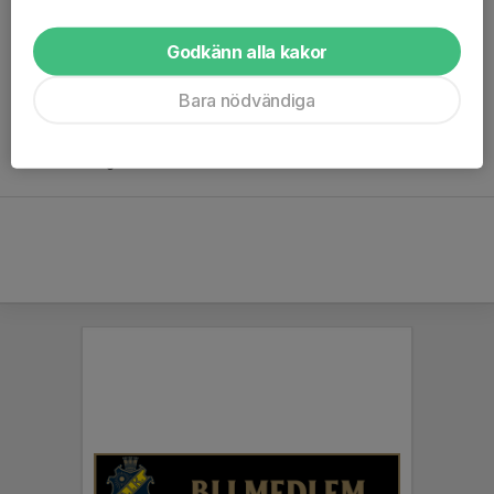
tidigare. Ambitionen är att antalet aktiva i föreningen ska växa
genom uppstart av ett flertal nybörjargrupper för 6-åringar varje
Godkänn alla kakor
höst. Lite "extra krut" läggs på att få fler flickor att börja spela i
föreningen. Samtidigt görs också en tydligare satsning på
Bara nödvändiga
damlaget än tidigare. Ambitionen är att ha både dam- och
herrlaget högt upp i seriesystemet samt att ha en blomstrande
barn- och ungdomsverksamhet.