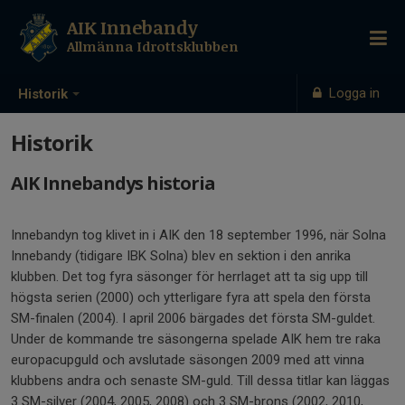
AIK Innebandy
Allmänna Idrottsklubben
Logga in
Historik
Historik
AIK Innebandys historia
Innebandyn tog klivet in i AIK den 18 september 1996, när Solna
Innebandy (tidigare IBK Solna) blev en sektion i den anrika
klubben. Det tog fyra säsonger för herrlaget att ta sig upp till
högsta serien (2000) och ytterligare fyra att spela den första
SM-finalen (2004). I april 2006 bärgades det första SM-guldet.
Under de kommande tre säsongerna spelade AIK hem tre raka
europacupguld och avslutade säsongen 2009 med att vinna
klubbens andra och senaste SM-guld. Till dessa titlar kan läggas
3 SM-silver (2004, 2005, 2008) och 3 SM-brons (2002, 2010,