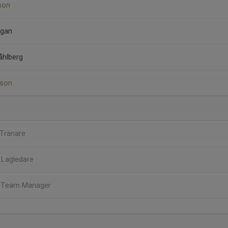
son
agan
åhlberg
sson
Tränare
l
Lagledare
g
Team Manager