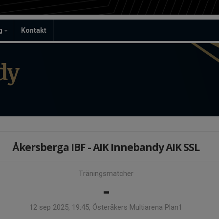
ag
Kontakt
dy
Åkersberga IBF - AIK Innebandy AIK SSL
Träningsmatcher
-
12 sep 2025, 19:45, Österåkers Multiarena Plan1