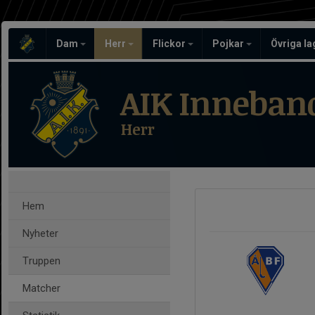
Dam
Herr
Flickor
Pojkar
Övriga l
AIK Inneban
Herr
Hem
Nyheter
Truppen
Matcher