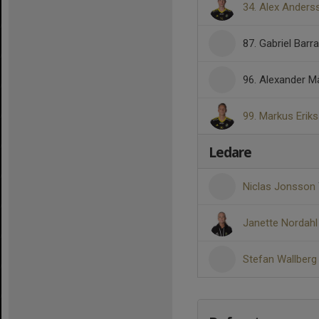
34. Alex Anders
87. Gabriel Barr
96. Alexander M
99. Markus Erik
Ledare
Niclas Jonsson
Janette Nordah
Stefan Wallber