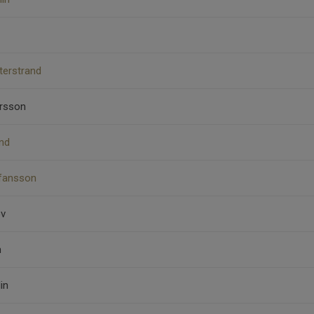
terstrand
ersson
und
efansson
öv
m
in