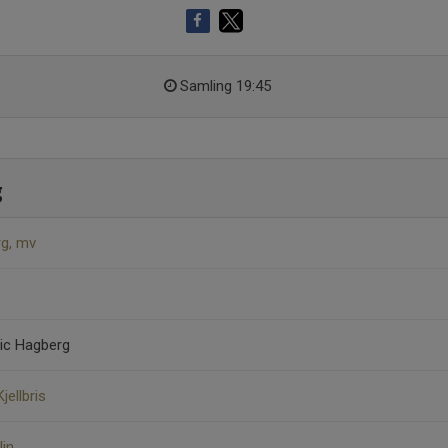
Samling 19:45
g
rg, mv
vic Hagberg
jellbris
lin