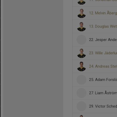
12. Melvin Åberg
13. Douglas Wet
22. Jesper And
23. Wille Jäderl
24. Andreas St
25. Adam Forsl
27. Liam Åströ
29. Victor Sched