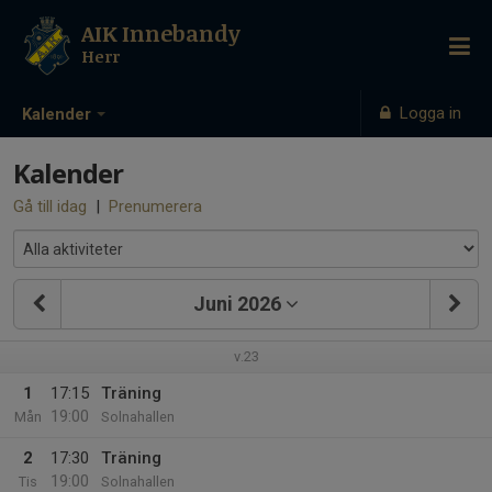
AIK Innebandy
Herr
Logga in
Kalender
Kalender
Gå till idag
|
Prenumerera
Juni 2026
v.23
1
17:15
Träning
19:00
Mån
Solnahallen
2
17:30
Träning
19:00
Tis
Solnahallen