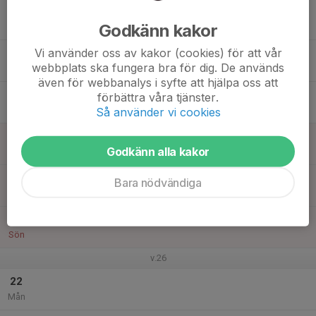
16
17:30
Träning
19:00
Godkänn kakor
Tis
Solnahallen
Vi använder oss av kakor (cookies) för att vår
17
17:30
Träning
webbplats ska fungera bra för dig. De används
19:00
Ons
Solnahallen
även för webbanalys i syfte att hjälpa oss att
18
förbättra våra tjänster.
Tor
Så använder vi cookies
19
Godkänn alla kakor
Fre
20
Bara nödvändiga
Lör
21
Sön
v.26
22
Mån