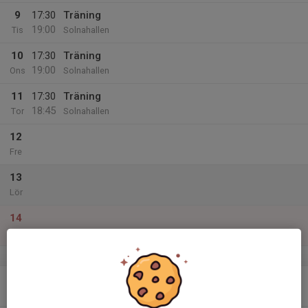
9
17:30
Träning
19:00
Tis
Solnahallen
10
17:30
Träning
19:00
Ons
Solnahallen
11
17:30
Träning
18:45
Tor
Solnahallen
12
Fre
13
Lör
14
Sön
v.25
15
17:15
Träning
19:00
Mån
Solnahallen