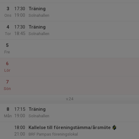
3
17:30
Träning
19:00
Ons
Solnahallen
4
17:30
Träning
18:45
Tor
Solnahallen
5
Fre
6
Lör
7
Sön
v.24
8
17:15
Träning
19:00
Mån
Solnahallen
18:00
Kallelse till föreningstämma/årsmöte
21:00
BRF Pampas föreningslokal