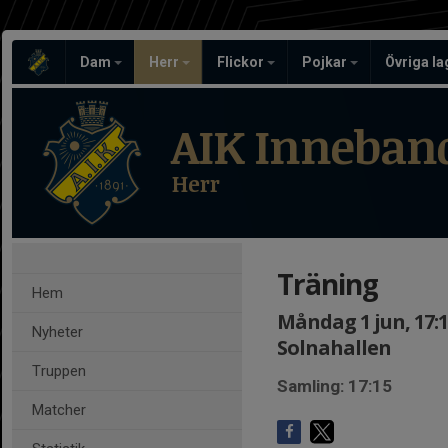
Dam
Herr
Flickor
Pojkar
Övriga l
AIK Inneban
Herr
Träning
Hem
Måndag 1 jun, 17:1
Nyheter
Solnahallen
Truppen
Samling: 17:15
Matcher