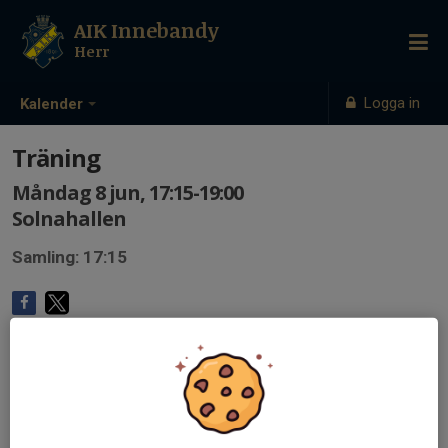
AIK Innebandy
Herr
Logga in
Kalender
Träning
Måndag 8 jun, 17:15-19:00
Solnahallen
Samling: 17:15