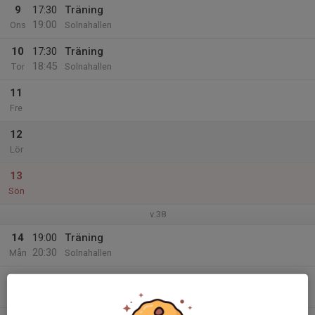
9
17:30
Träning
19:00
Ons
Solnahallen
10
17:30
Träning
18:45
Tor
Solnahallen
11
Fre
12
Lör
13
Sön
v.38
14
19:00
Träning
20:30
Mån
Solnahallen
15
18:00
Träning
19:30
Tis
Solnahallen