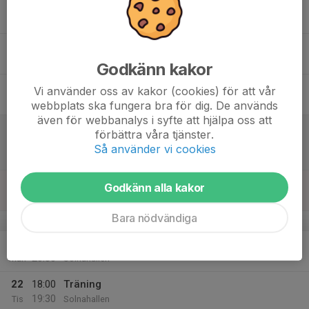
16
17:30
Träning
19:00
Ons
Solnahallen
17
17:30
Träning
18:45
Tor
Solnahallen
Godkänn kakor
18
Vi använder oss av kakor (cookies) för att vår
Fre
webbplats ska fungera bra för dig. De används
även för webbanalys i syfte att hjälpa oss att
19
17:00
Match mot Nykvarns IBF
förbättra våra tjänster.
19:00
Lör
SSL - Svenska Superligan Herrar
Så använder vi cookies
Solnahallen
20
Godkänn alla kakor
Sön
Bara nödvändiga
v.39
21
19:00
Träning
20:30
Mån
Solnahallen
22
18:00
Träning
19:30
Tis
Solnahallen