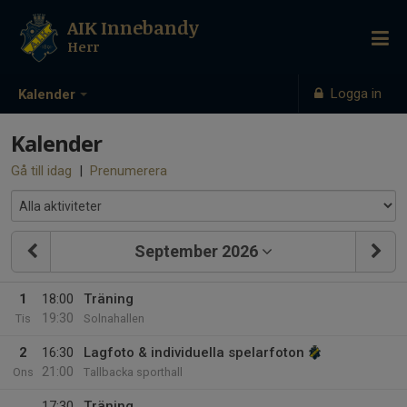
AIK Innebandy
Herr
Logga in
Kalender
Kalender
Gå till idag
|
Prenumerera
September 2026
1
18:00
Träning
19:30
Tis
Solnahallen
2
16:30
Lagfoto & individuella spelarfoton
21:00
Ons
Tallbacka sporthall
17:30
Träning