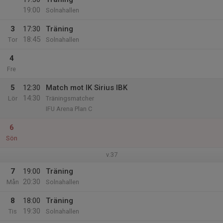
19:00
Solnahallen
3
17:30
Träning
18:45
Tor
Solnahallen
4
Fre
5
12:30
Match mot IK Sirius IBK
14:30
Lör
Träningsmatcher
IFU Arena Plan C
6
Sön
v.37
7
19:00
Träning
20:30
Mån
Solnahallen
8
18:00
Träning
19:30
Tis
Solnahallen