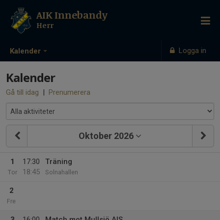
AIK Innebandy
Herr
Logga in
Kalender
Kalender
Gå till idag
|
Prenumerera
Oktober 2026
1
17:30
Träning
18:45
Tor
Solnahallen
2
Fre
3
16:00
Match mot Mullsjö AIS