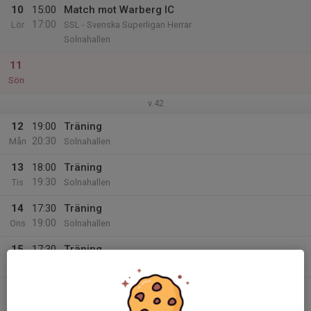
10
15:00
Match mot Warberg IC
17:00
Lör
SSL - Svenska Superligan Herrar
Solnahallen
11
Sön
v.42
12
19:00
Träning
20:30
Mån
Solnahallen
13
18:00
Träning
19:30
Tis
Solnahallen
14
17:30
Träning
19:00
Ons
Solnahallen
15
17:30
Träning
18:45
Tor
Solnahallen
16
Fre