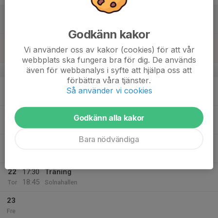
17
Lör
Godkänn kakor
18
Vi använder oss av kakor (cookies) för att vår
Sön
webbplats ska fungera bra för dig. De används
även för webbanalys i syfte att hjälpa oss att
v.43
förbättra våra tjänster.
19
19:00
Träning
Så använder vi cookies
20:30
Mån
Solnahallen
20
18:00
Träning
Godkänn alla kakor
19:30
Tis
Solnahallen
Bara nödvändiga
21
17:30
Träning
19:00
Ons
Solnahallen
22
17:30
Träning
18:45
Tor
Solnahallen
23
Fre