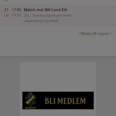
Fre
31
17:00
Match mot IBK Lund Elit
19:00
Lör
SSL - Svenska Superligan Herrar
Jakobsbergs Sporthall
Tillbaka till toppen