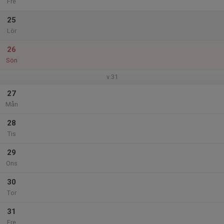
Fre
25
Lör
26
Sön
v.31
27
Mån
28
Tis
29
Ons
30
Tor
31
Fre