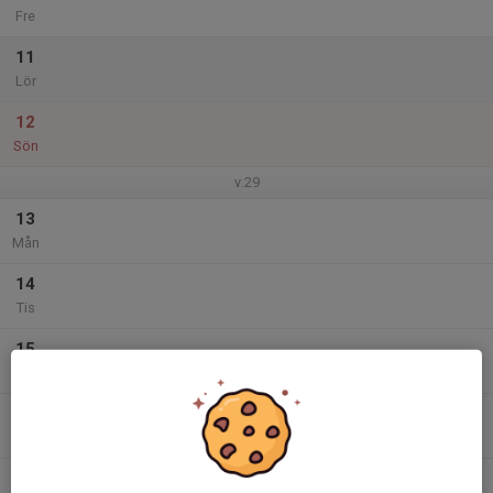
Fre
11
Lör
12
Sön
v.29
13
Mån
14
Tis
15
Ons
16
Tor
17