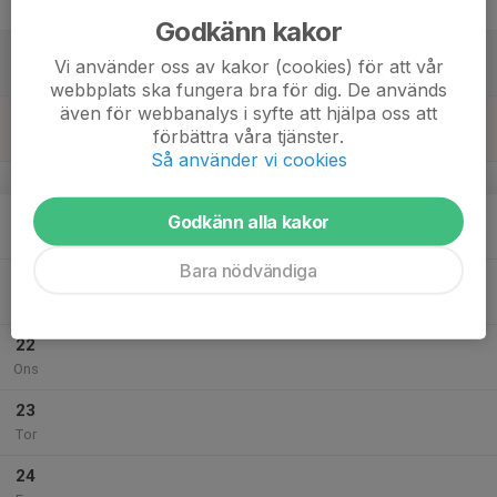
Fre
Godkänn kakor
18
Vi använder oss av kakor (cookies) för att vår
Lör
webbplats ska fungera bra för dig. De används
även för webbanalys i syfte att hjälpa oss att
19
förbättra våra tjänster.
Sön
Så använder vi cookies
v.30
20
Godkänn alla kakor
Mån
Bara nödvändiga
21
Tis
22
Ons
23
Tor
24