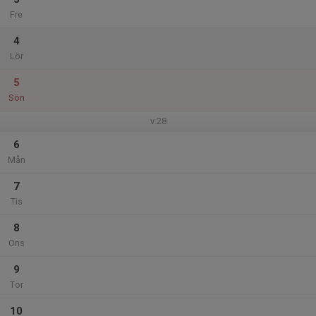
Fre
4
Lör
5
Sön
v.28
6
Mån
7
Tis
8
Ons
9
Tor
10