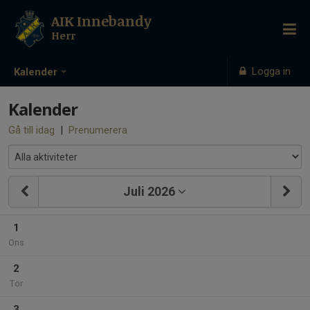
AIK Innebandy
Herr
Logga in
Kalender
Kalender
Gå till idag
|
Prenumerera
Juli 2026
1
Ons
2
Tor
3