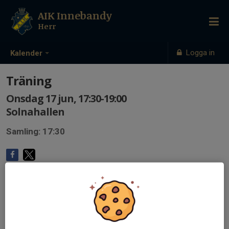
AIK Innebandy
Herr
Logga in
Kalender
Träning
Onsdag 17 jun, 17:30-19:00
Solnahallen
Samling: 17:30