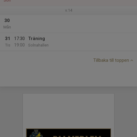
Sön
v.14
30
Mån
31
17:30
Träning
19:00
Tis
Solnahallen
Tillbaka till toppen