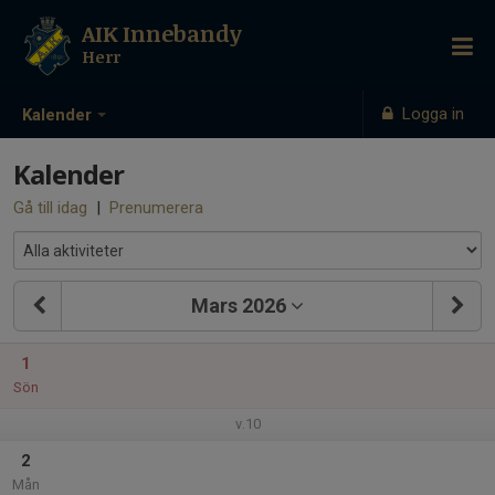
AIK Innebandy
Herr
Logga in
Kalender
Kalender
Gå till idag
|
Prenumerera
Mars 2026
1
Sön
v.10
2
Mån