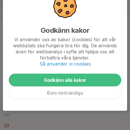
Sön
v.12
16
Godkänn kakor
Mån
Vi använder oss av kakor (cookies) för att vår
17
17:30
Träning
webbplats ska fungera bra för dig. De används
19:00
Tis
Solnahallen
även för webbanalys i syfte att hjälpa oss att
18
17:30
Träning
förbättra våra tjänster.
19:00
Så använder vi cookies
Ons
Solnahallen
19
17:30
Träning
Godkänn alla kakor
18:45
Tor
Solnahallen
20
Bara nödvändiga
Fre
21
Lör
22