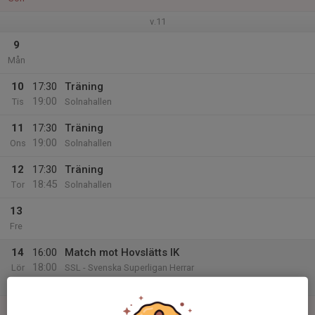
v.11
9
Mån
10
17:30
Träning
19:00
Tis
Solnahallen
11
17:30
Träning
19:00
Ons
Solnahallen
12
17:30
Träning
18:45
Tor
Solnahallen
13
Fre
14
16:00
Match mot Hovslätts IK
18:00
Lör
SSL - Svenska Superligan Herrar
Solnahallen
15