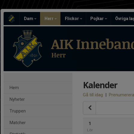
Dam
Herr
Flickor
Pojkar
Övriga l
AIK Inneban
Herr
Kalender
Hem
Gå till idag
|
Prenumerer
Nyheter
Truppen
Matcher
1
Lör