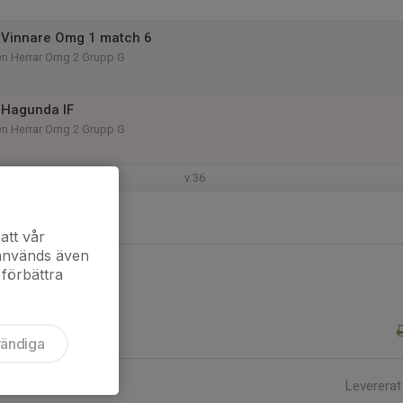
 Vinnare Omg 1 match 6
n Herrar Omg 2 Grupp G
 Hagunda IF
n Herrar Omg 2 Grupp G
v.36
att vår
 används även
 förbättra
vändiga
Levererat