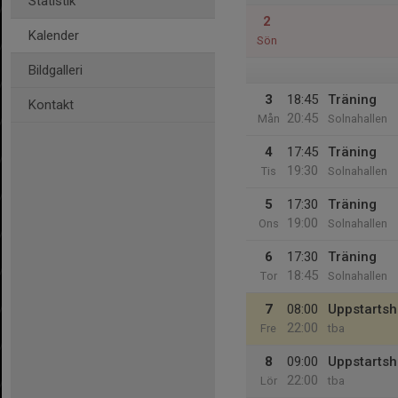
Statistik
2
Kalender
Sön
Bildgalleri
3
18:45
Träning
Kontakt
20:45
Mån
Solnahallen
4
17:45
Träning
19:30
Tis
Solnahallen
5
17:30
Träning
19:00
Ons
Solnahallen
6
17:30
Träning
18:45
Tor
Solnahallen
7
08:00
Uppstartsh
22:00
Fre
tba
8
09:00
Uppstartsh
22:00
Lör
tba