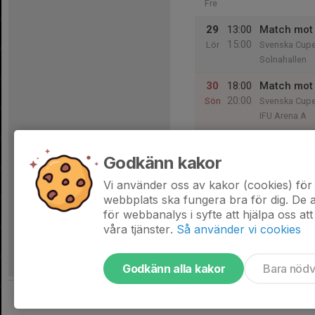
Fre
29
13:00
Match mot
15:00
Lör
Svenska Cupe
Solnahallen
30
18:00
Match mot
20:00
Sön
Svenska Cupe
IFU Arena A
Godkänn kakor
31
19:00
Träning
20:30
Mån
Solnahallen
Vi använder oss av kakor (cookies) för 
webbplats ska fungera bra för dig. De
för webbanalys i syfte att hjälpa oss att
våra tjänster.
Så använder vi cookies
Godkänn alla kakor
Bara nöd
Tjäna pengar till laget