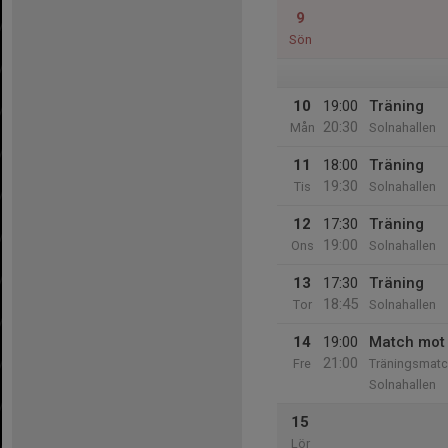
9
Sön
10
19:00
Träning
20:30
Mån
Solnahallen
11
18:00
Träning
19:30
Tis
Solnahallen
12
17:30
Träning
19:00
Ons
Solnahallen
13
17:30
Träning
18:45
Tor
Solnahallen
14
19:00
Match mot 
21:00
Fre
Träningsmatc
Solnahallen
15
Lör