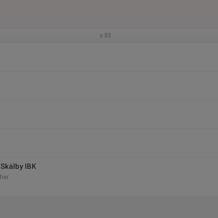
v.33
Skälby IBK
her