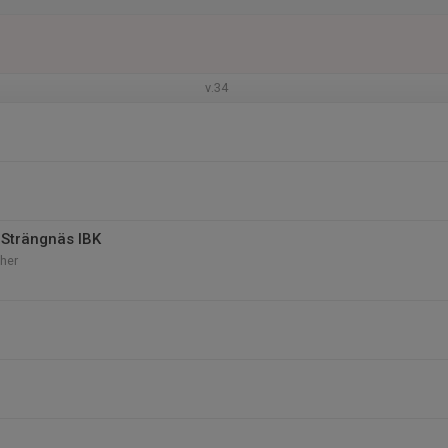
v.34
Strängnäs IBK
her