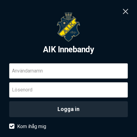
AIK Innebandy
Användarnamn
Lösenord
Logga in
Kom ihåg mig