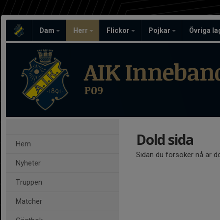
Dam
Herr
Flickor
Pojkar
Övriga l
AIK Inneban
P09
Dold sida
Hem
Sidan du försöker nå är d
Nyheter
Truppen
Matcher