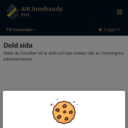
AIK Innebandy
P09
Logga in
Till hemsidan
Dold sida
Sidan du försöker nå är dold och kan endast nås av föreningens
administratörer.