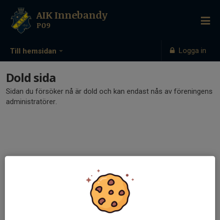
AIK Innebandy
P09
Logga in
Till hemsidan
Dold sida
Sidan du försöker nå är dold och kan endast nås av föreningens
administratörer.