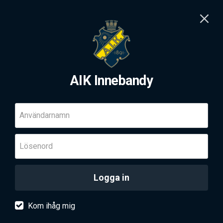
AIK Innebandy
Användarnamn
Lösenord
Logga in
Kom ihåg mig