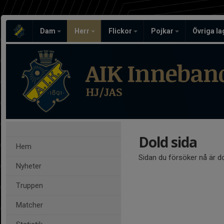
Dam
Herr
Flickor
Pojkar
Övriga l
AIK Inneban
HJ/JAS
Dold sida
Hem
Sidan du försöker nå är d
Nyheter
Truppen
Matcher