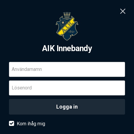
AIK Innebandy
Användarnamn
Lösenord
Logga in
Kom ihåg mig