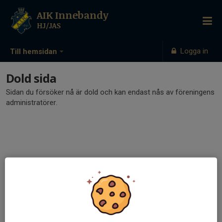
AIK Innebandy
HJ/JAS
Logga in
Till hemsidan
Dold sida
Sidan du försöker nå är dold och kan endast nås av föreningens
administratörer.