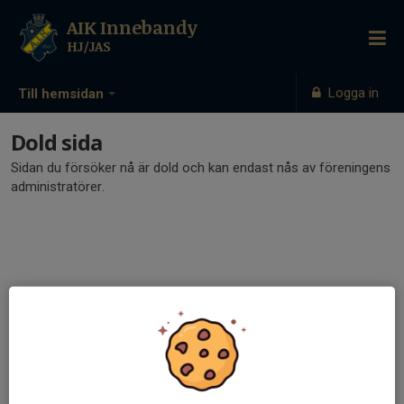
AIK Innebandy
HJ/JAS
Logga in
Till hemsidan
Dold sida
Sidan du försöker nå är dold och kan endast nås av föreningens
administratörer.