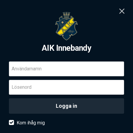
AIK Innebandy
Användarnamn
Lösenord
Logga in
Kom ihåg mig