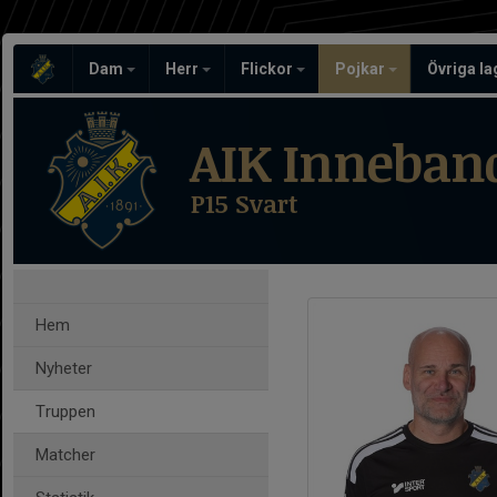
Dam
Herr
Flickor
Pojkar
Övriga l
AIK Inneban
P15 Svart
Hem
Nyheter
Truppen
Matcher